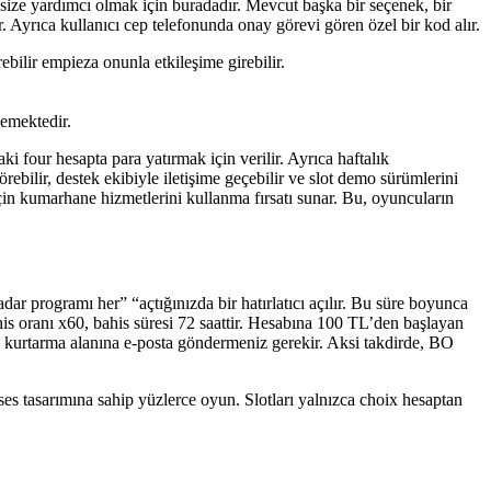
a size yardımcı olmak için buradadır. Mevcut başka bir seçenek, bir
. Ayrıca kullanıcı cep telefonunda onay görevi gören özel bir kod alır.
bilir empieza onunla etkileşime girebilir.
lemektedir.
i four hesapta para yatırmak için verilir. Ayrıca haftalık
örebilir, destek ekibiyle iletişime geçebilir ve slot demo sürümlerini
çin kumarhane hizmetlerini kullanma fırsatı sunar. Bu, oyuncuların
 programı her” “açtığınızda bir hatırlatıcı açılır. Bu süre boyunca
 oranı x60, bahis süresi 72 saattir. Hesabına 100 TL’den başlayan
fre kurtarma alanına e-posta göndermeniz gerekir. Aksi takdirde, BO
ses tasarımına sahip yüzlerce oyun. Slotları yalnızca choix hesaptan