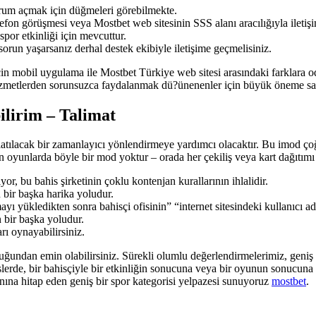
urum açmak için düğmeleri görebilmekte.
efon görüşmesi veya Mostbet web sitesinin SSS alanı aracılığıyla iletişim
spor etkinliği için mevcuttur.
run yaşarsanız derhal destek ekibiyle iletişime geçmelisiniz.
 mobil uygulama ile Mostbet Türkiye web sitesi arasındaki farklara odakl
izmetlerden sorunsuzca faydalanmak dü?ünenenler için büyük öneme sah
ilirim – Talimat
atılacak bir zamanlayıcı yönlendirmeye yardımcı olacaktır. Bu imod çoğu
an oyunlarda böyle bir mod yoktur – orada her çekiliş veya kart dağıtımı 
, bu bahis şirketinin çoklu kontenjan kurallarının ihlalidir.
 bir başka harika yoludur.
yükledikten sonra bahisçi ofisinin” “internet sitesindeki kullanıcı adı v
n bir başka yoludur.
rı oynayabilirsiniz.
lduğundan emin olabilirsiniz. Sürekli olumlu değerlendirmelerimiz, geniş
lerde, bir bahisçiyle bir etkinliğin sonucuna veya bir oyunun sonucuna ba
nına hitap eden geniş bir spor kategorisi yelpazesi sunuyoruz
mostbet
.