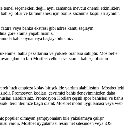
ece temel seçenekleri değil, aynı zamanda mevcut önemli etkinlikleri
bahisçi ofisi ve kumarhanesi için bonus kazanma koşulları aynıdır,
 fatura veya banka ekstresi gibi adres kanıtı sağlayın.
dına göre arama yapabilirsiniz.
anında bahis oynamaya başlayabilirsiniz.
mükemmel bahis pazarlarına ve yüksek oranlara sahiptir. Mostbet’e
avantajlardan biri Mostbet cellular version – bahisçi ofisinin
erek hızlı empieza kolay bir şekilde yardım alabilirsiniz. Mostbet’teki
 hazırdır. Promosyon kodları, çevrimiçi bahis deneyiminizden daha
sları alabilirsiniz. Promosyon Kodları çeşitli spor bahisleri ve bahis
olarak, tercihlerinize bağlı olarak Mostbet mobil uygulaması veya web
e hiç popüler olmayan şampiyonaları bile yakalamaya çalışır.
nusu vardır. Mostbet uygulaması resmi net sitesinden veya iOS