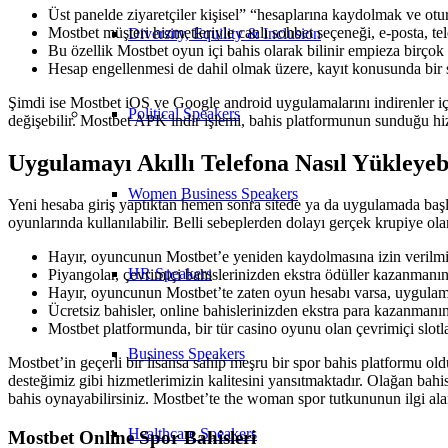
Üst panelde ziyaretçiler kişisel” “hesaplarına kaydolmak ve ot
Mostbet müşteri hizmetleriyle canlı sohbet seçeneği, e-posta, tel
Diversity, Equility & Inclusion
Bu özellik Mostbet oyun içi bahis olarak bilinir empieza birçok 
Hesap engellenmesi de dahil olmak üzere, kayıt konusunda bir so
Şimdi ise Mostbet iOS ve Google android uygulamalarını indirenler için
Political Speakers
değişebilir. Mostbet APK indir işlemi, bahis platformunun sunduğu h
Uygulamayı Akıllı Telefona Nasıl Yükleyeb
Women Business Speakers
Yeni hesaba giriş yaptıktan hemen sonra sitede ya da uygulamada başl
oyunlarında kullanılabilir. Belli sebeplerden dolayı gerçek krupiye ol
Hayır, oyuncunun Mostbet’e yeniden kaydolmasına izin verilmiyor
HR Speakers
Piyangolar, çevrimiçi bahislerinizden ekstra ödüller kazanmanın
Hayır, oyuncunun Mostbet’te zaten oyun hesabı varsa, uygulamayı 
Ücretsiz bahisler, online bahislerinizden ekstra para kazanmanı
Mostbet platformunda, bir tür casino oyunu olan çevrimiçi slotla
Business Speakers
Mostbet’in geçerli bir lisansa sahip meşru bir spor bahis platformu o
desteğimiz gibi hizmetlerimizin kalitesini yansıtmaktadır. Olağan bahis
bahis oynayabilirsiniz. Mostbet’te the woman spor tutkununun ilgi ala
Healthcare Speakers
Mostbet Online Spor Bahisleri