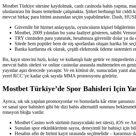
Mostbet Türkiye sitesine kaydolmak, canlı casinoda bahis yapma, maçla
uluslararası bir lisans temelinde çalışmakta. Şirket herhangi bir ciddi 
mevcut birkaç para birimi arasından seçim yapabilmekte. Dash, H
Güvenilir bir hizmet anlayışıyla, oyuncuların kişisel bilgilerini
Mostbet, 2009 yılından bu yana faaliyet gösteren, sahibi Venson 
TRY cinsinden para yatırarak, hesabınıza güvenilir dolar ya da e
Sitede hem popüler hem de niş sporlardan oluşan harika bir seçi
Banka kartlarına ek olarak, çeşitli elektronik ödeme sistemleri e
Bu, kayıt sürecini hızlı, kolay ve kullanışlı hale getirir ve müşteri
mevcut bahis siteleri ve online casinolar arasında muhtemelen en geniş 
yayınlar aşırı derecede yavaştır. Ve en kötüsü de, sunucudan yanıt al
yerel RCC’ye kadar çok sayıda MMA promosyonu görürüz.
Mostbet Türkiye’de Spor Bahisleri Için Y
Ayrıca, sık sık yapılan promosyonlar ve bonuslarla kâr etme şansınızı a
ve sanal spor bahisleri gibi bir dizi bahis alternatifi sunması beklen
rotasyon bloğu vardır.
Mostbet Casino web sürümü (tarayıcıdaki net sitesi), iOS ve And
Sunulan spor etkinliklerinin sayısı, deneyimli bir bahisçi için bile
Hesabın afin de birimi kayıt sırasında seçilmelidir – kararınızı 