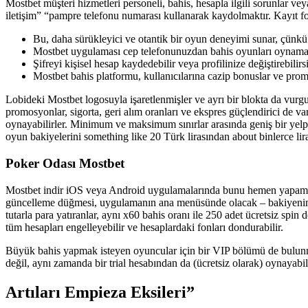
Mostbet müşteri hizmetleri personeli, bahis, hesapla ilgili sorunlar ve
iletişim” “pampre telefonu numarası kullanarak kaydolmaktır. Kayıt for
Bu, daha sürükleyici ve otantik bir oyun deneyimi sunar, çünkü 
Mostbet uygulaması cep telefonunuzdan bahis oyunları oynaman
Şifreyi kişisel hesap kaydedebilir veya profilinize değiştirebilirs
Mostbet bahis platformu, kullanıcılarına cazip bonuslar ve pro
Lobideki Mostbet logosuyla işaretlenmişler ve ayrı bir blokta da vurgul
promosyonlar, sigorta, geri alım oranları ve ekspres güçlendirici de var.
oynayabilirler. Minimum ve maksimum sınırlar arasında geniş bir yelpa
oyun bakiyelerini something like 20 Türk lirasından about binlerce lir
Poker Odası Mostbet
Mostbet indir iOS veya Android uygulamalarında bunu hemen yapamıyors
güncelleme düğmesi, uygulamanın ana menüsünde olacak – bakiyenin g
tutarla para yatıranlar, aynı x60 bahis oranı ile 250 adet ücretsiz sp
tüm hesapları engelleyebilir ve hesaplardaki fonları dondurabilir.
Büyük bahis yapmak isteyen oyuncular için bir VIP bölümü de bulunmakta
değil, aynı zamanda bir trial hesabından da (ücretsiz olarak) oynayabili
Artıları Empieza Eksileri”