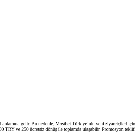
 anlamına gelir. Bu nedenle, Mostbet Türkiye’nin yeni ziyaretçileri içi
 TRY ve 250 ücretsiz dönüş ile toplamda ulaşabilir. Promosyon teklifi 