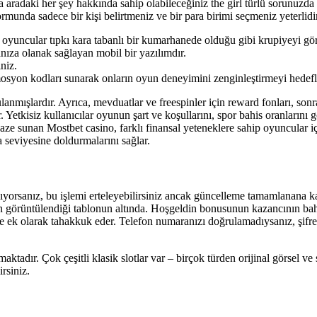
ya aradaki her şey hakkında sahip olabileceğiniz the girl türlü sorunuzd
munda sadece bir kişi belirtmeniz ve bir para birimi seçmeniz yeterlidir
oyuncular tıpkı kara tabanlı bir kumarhanede olduğu gibi krupiyeyi göre
ıza olanak sağlayan mobil bir yazılımdır.
iniz.
mosyon kodları sunarak onların oyun deneyimini zenginleştirmeyi hedef
anmışlardır. Ayrıca, mevduatlar ve freespinler için reward fonları, sonrak
 Yetkisiz kullanıcılar oyunun şart ve koşullarını, spor bahis oranlarını g
ze sunan Mostbet casino, farklı finansal yeteneklere sahip oyuncular i
a seviyesine doldurmalarını sağlar.
anız, bu işlemi erteleyebilirsiniz ancak güncelleme tamamlanana kadar
örüntülendiği tablonun altında. Hoşgeldin bonusunun kazancının bahis
in de ek olarak tahakkuk eder. Telefon numaranızı doğrulamadıysanız, şi
dır. Çok çeşitli klasik slotlar var – birçok türden orijinal görsel ve 
rsiniz.