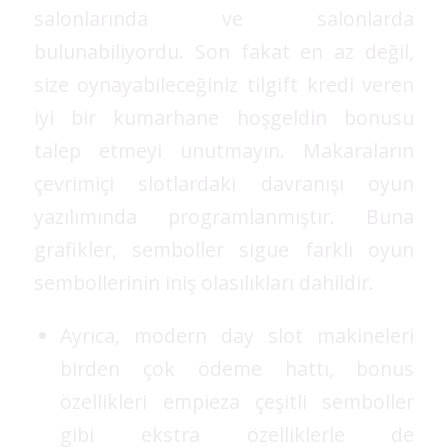
salonlarında ve salonlarda
bulunabiliyordu. Son fakat en az değil,
size oynayabileceğiniz tilgift kredi veren
iyi bir kumarhane hoşgeldin bonusu
talep etmeyi unutmayın. Makaraların
çevrimiçi slotlardaki davranışı oyun
yazılımında programlanmıştır. Buna
grafikler, semboller sigue farklı oyun
sembollerinin iniş olasılıkları dahildir.
Ayrıca, modern day slot makineleri
birden çok ödeme hattı, bonus
özellikleri empieza çeşitli semboller
gibi ekstra özelliklerle de