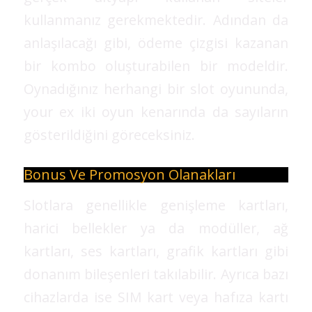
kullanmanız gerekmektedir. Adından da
anlaşılacağı gibi, ödeme çizgisi kazanan
bir kombo oluşturabilen bir modeldir.
Oynadığınız herhangi bir slot oyununda,
your ex iki oyun kenarında da sayıların
gösterildiğini göreceksiniz.
Bonus Ve Promosyon Olanakları
Slotlara genellikle genişleme kartları,
harici bellekler ya da modüller, ağ
kartları, ses kartları, grafik kartları gibi
donanım bileşenleri takılabilir. Ayrıca bazı
cihazlarda ise SIM kart veya hafıza kartı