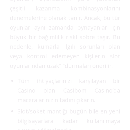
çeşitli kazanma kombinasyonlarını
denemelerine olanak tanır. Ancak, bu tür
oyunlar aynı zamanda oynayanlar için
büyük bir bağımlılık riski sobre taşır. Bu
nedenle, kumarla ilgili sorunları olan
veya kontrol edemeyen kişilerin slot
oyunlarından uzak” “durmaları önerilir.
Tüm ihtiyaçlarınızı karşılayan bir
Casino olan Casibom Casino’da
maceralarınızın tadını çıkarın.
Slot/soket mantığı bugün bile en yeni
bilgisayarlara kadar kullanılmaya