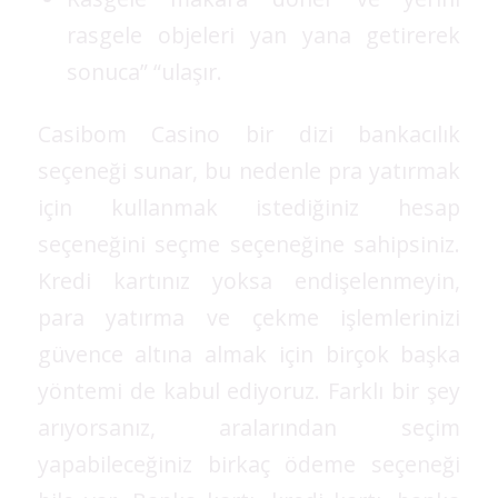
rasgele objeleri yan yana getirerek
sonuca” “ulaşır.
Casibom Casino bir dizi bankacılık
seçeneği sunar, bu nedenle pra yatırmak
için kullanmak istediğiniz hesap
seçeneğini seçme seçeneğine sahipsiniz.
Kredi kartınız yoksa endişelenmeyin,
para yatırma ve çekme işlemlerinizi
güvence altına almak için birçok başka
yöntemi de kabul ediyoruz. Farklı bir şey
arıyorsanız, aralarından seçim
yapabileceğiniz birkaç ödeme seçeneği