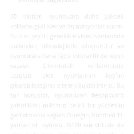
3D slotlar, oyunculara daha yüksek
kalitede grafikler ve animasyonlar sunar.
Bu slot çeşidi, genellikle video slotlarında
kullanılan teknolojilerle oluşturulur ve
oyunculara daha fazla interaktif deneyim
yaşatır. Sitemizdeki rehberimizde
ücretsiz slot oyunlarının keyfini
çıkarabileceğiniz siteleri bulabilirsiniz. Bu
tür bonuslar, oyuncuların hesaplarına
yatırdıkları miktarın belirli bir yüzdesini
geri almasını sağlar. Örneğin, hundred TL
yatıran bir oyuncu, %100 em virtude de