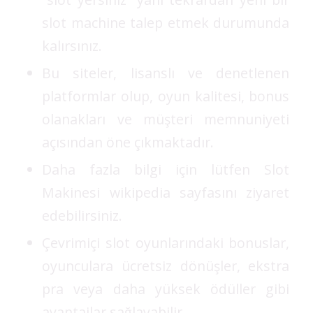
slot machine talep etmek durumunda
kalırsınız.
Bu siteler, lisanslı ve denetlenen
platformlar olup, oyun kalitesi, bonus
olanakları ve müşteri memnuniyeti
açısından öne çıkmaktadır.
Daha fazla bilgi için lütfen Slot
Makinesi wikipedia sayfasını ziyaret
edebilirsiniz.
Çevrimiçi slot oyunlarındaki bonuslar,
oyunculara ücretsiz dönüşler, ekstra
pra veya daha yüksek ödüller gibi
avantajlar sağlayabilir.