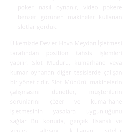
poker nasıl oynanır, video pokere
benzer görünen makineler kullanan
slotlar gördük.
Ülkemizde Devlet Hava Meydan İşletmesi
tarafından position tahsis işlemleri
yapılır. Slot Müdürü, kumarhane veya
kumar oynanan diğer tesislerde çalışan
bir yöneticidir. Slot Müdürü, makinelerin
çalışmasını denetler, müşterilerin
sorunlarını çözer ve kumarhane
işletmesinin yasalara uygunluğunu
sağlar Bu konuda, gerçek lisanslı ve
gerçek altyapı kullanan siteler