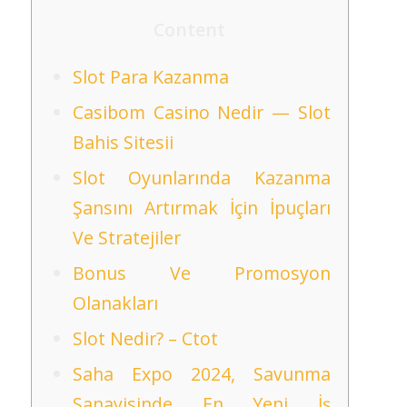
Content
Slot Para Kazanma
Casibom Casino Nedir — Slot
Bahis Sitesii
Slot Oyunlarında Kazanma
Şansını Artırmak İçin İpuçları
Ve Stratejiler
Bonus Ve Promosyon
Olanakları
Slot Nedir? – Ctot
Saha Expo 2024, Savunma
Sanayisinde En Yeni İş