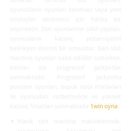
oyuncuların oyunları tanıması veya yeni
stratejiler denemesi için harika bir
seçenektir. Slot oyunlarının ödül yapıları,
oyuncuların kazanç potansiyelini
belirleyen önemli bir unsurdur. Bazı slot
machine oyunları sabit ödüller sunarken,
bazıları ise progressif jackpotlar
sunmaktadır. Progressif jackpotlu
position oyunları, büyük ödül miktarları
ile oyuncuları cezbetmekte ve yüksek
kazanç fırsatları sunmaktadır
1win oyna
.
Klasik slot machine makinelerinde,
oyuncuların kazanması için