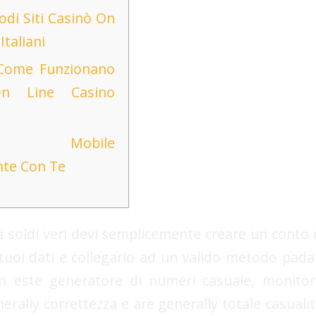
iodi Siti Casinò On
Italiani
Come Funzionano
On Line Casino
gas Mobile
te Con Te
 a soldi veri devi semplicemente creare un conto 
tuoi dati e collegarlo ad un valido metodo pa
n este generatore di numeri casuale, monitor
erally correttezza e are generally totale casualità