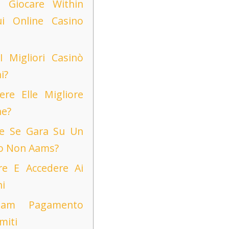
r Giocare Within
ui Online Casino
I Migliori Casinò
i?
ere Elle Migliore
ne?
e Se Gara Su Un
no Non Aams?
e E Accedere Ai
ni
lam Pagamento
miti