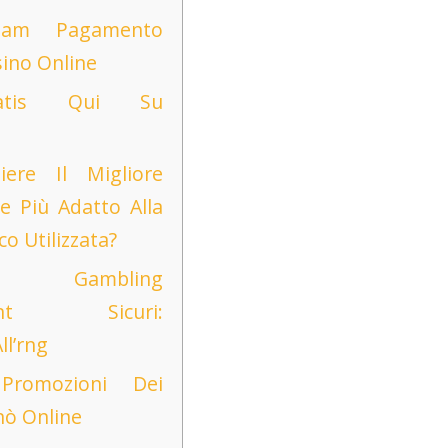
lam Pagamento
sino Online
atis Qui Su
ere Il Migliore
e Più Adatto Alla
co Utilizzata?
 Gambling
hment Sicuri:
ll’rng
romozioni Dei
nò Online