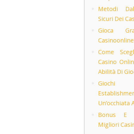
Metodi Da
Sicuri Dei Ca
Gioca Gr
Casinoonline
Come Scegli
Casino Onlin
Abilità Di Gio
Giochi
Establis
Un’occhiata A
Bonus E P
Migliori Casi