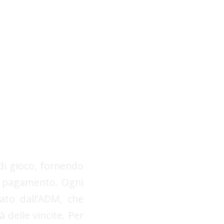
di gioco, fornendo
da pagamento. Ogni
ato dall’ADM, che
 delle vincite. Per