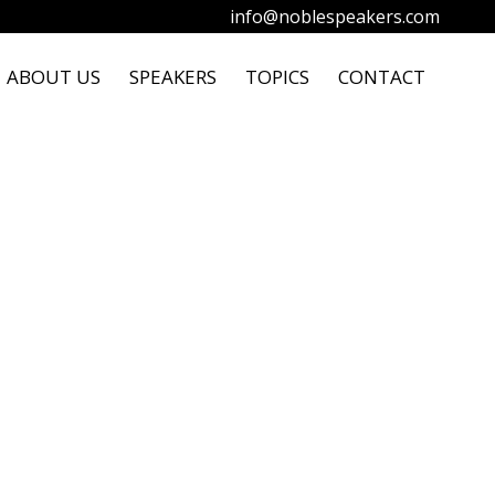
info@noblespeakers.com
ABOUT US
SPEAKERS
TOPICS
CONTACT
, Slot
 Altro”
 Affidabili