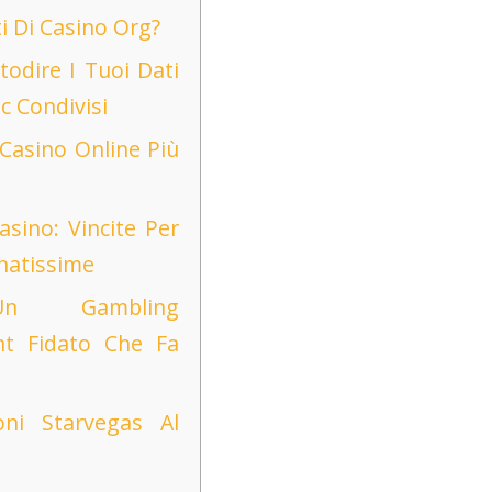
i Di Casino Org?
todire I Tuoi Dati
Pc Condivisi
 Casino Online Più
asino: Vincite Per
natissime
Un Gambling
nt Fidato Che Fa
ni Starvegas Al