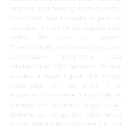
semanas. O dinheiro ag conta de Added
bonus Code 1win é transferido para the
sua conta primary no dia seguinte após
perdas em slots do cassino.”
“[newline]Então, fique atento, por que a
porcentagem transferida está
relacionada ao valor apostado. Se você
escolheu a opção Cupom SEM código,
basta clicar em “Ver oferta” e to
levaremos diretamente à loja onde os
produtos com descontos já aparecerão.
Selecione seu código para desconto ou
ocasion favorita de acordo com o la cual