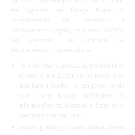
apostar tanto em partidas únicas, como
em apostas de Longo Prazo. O
procedimento de depósito é
extremamente rápido, zero caso do PICS,
por exemplo, um dinheiro cai
imediatamente na sua conta.
Para facilitar o acesso às probabilities
ao vivo, the plataforma 1Win tem uma
interface intuitiva e amigável, onde
você pode buscar facilmente as
informações atualizadas e fazer suas
apostas na tempo real.
Vamos guiá-lo por cada etapa, desde