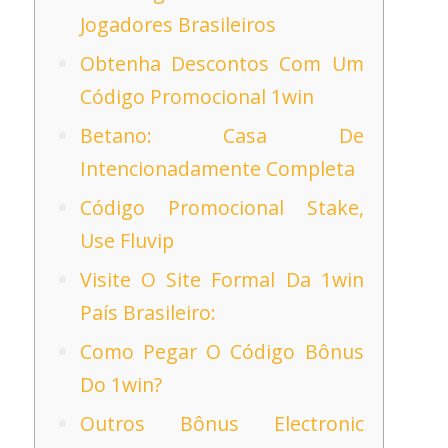
Jogadores Brasileiros
Obtenha Descontos Com Um
Código Promocional 1win
Betano: Casa De
Intencionadamente Completa
Código Promocional Stake,
Use Fluvip
Visite O Site Formal Da 1win
País Brasileiro:
Como Pegar O Código Bônus
Do 1win?
Outros Bônus Electronic