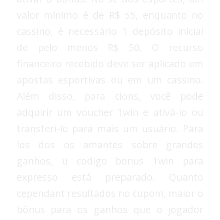
valor mínimo é de R$ 55, enquanto no
cassino, é necessário 1 depósito inicial
de pelo menos R$ 50. O recurso
financeiro recebido deve ser aplicado em
apostas esportivas ou em um cassino.
Além disso, para cions, você pode
adquirir um voucher 1win e ativá-lo ou
transferi-lo para mais um usuário. Para
los dos os amantes sobre grandes
ganhos, u codigo bonus 1win para
expresso está preparado. Quanto
cependant resultados no cupom, maior o
bônus para os ganhos que o jogador