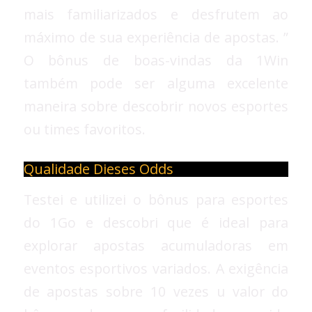
mais familiarizados e desfrutem ao
máximo de sua experiência de apostas. ”
O bônus de boas-vindas da 1Win
também pode ser alguma excelente
maneira sobre descobrir novos esportes
ou times favoritos.
Qualidade Dieses Odds
Testei e utilizei o bônus para esportes
do 1Go e descobri que é ideal para
explorar apostas acumuladoras em
eventos esportivos variados. A exigência
de apostas sobre 10 vezes u valor do