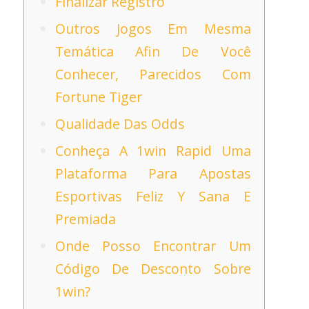
Finalizar Registro
Outros Jogos Em Mesma
Temática Afin De Você
Conhecer, Parecidos Com
Fortune Tiger
Qualidade Das Odds
Conheça A 1win Rapid Uma
Plataforma Para Apostas
Esportivas Feliz Y Sana E
Premiada
Onde Posso Encontrar Um
Código De Desconto Sobre
1win?