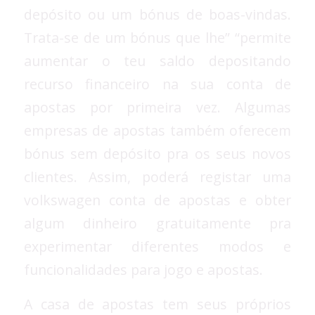
depósito ou um bónus de boas-vindas.
Trata-se de um bónus que lhe” “permite
aumentar o teu saldo depositando
recurso financeiro na sua conta de
apostas por primeira vez. Algumas
empresas de apostas também oferecem
bónus sem depósito pra os seus novos
clientes. Assim, poderá registar uma
volkswagen conta de apostas e obter
algum dinheiro gratuitamente pra
experimentar diferentes modos e
funcionalidades para jogo e apostas.
A casa de apostas tem seus próprios