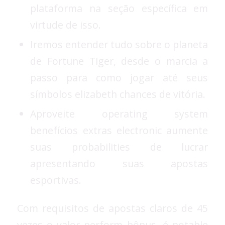
plataforma na seção específica em
virtude de isso.
Iremos entender tudo sobre o planeta
de Fortune Tiger, desde o marcia a
passo para como jogar até seus
símbolos elizabeth chances de vitória.
Aproveite operating system
benefícios extras electronic aumente
suas probabilities de lucrar
apresentando suas apostas
esportivas.
Com requisitos de apostas claros de 45
vezes o valor perform bônus, é notable