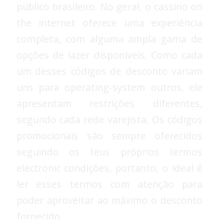
público brasileiro. No geral, o cassino on
the internet oferece uma experiência
completa, com alguma ampla gama de
opções de lazer disponíveis. Como cada
um desses códigos de desconto variam
uns para operating-system outros, ele
apresentam restrições diferentes,
segundo cada rede varejista. Os códigos
promocionais são sempre oferecidos
seguindo os teus próprios termos
electronic condições, portanto, o ideal é
ler esses termos com atenção para
poder aproveitar ao máximo o desconto
fornecido.