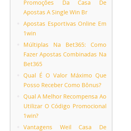
Promoções Da Casa De
Apostas A Single Win Br
Apostas Esportivas Online Em
1win
Múltiplas Na Bet365: Como
Fazer Apostas Combinadas Na
Bet365
Qual É O Valor Máximo Que
Posso Receber Como Bônus?
Qual A Melhor Recompensa Ao
Utilizar O Código Promocional
1win?
Vantagens Weil Casa De