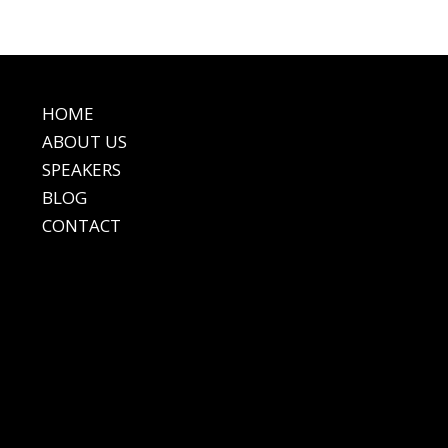
HOME
ABOUT US
SPEAKERS
BLOG
CONTACT