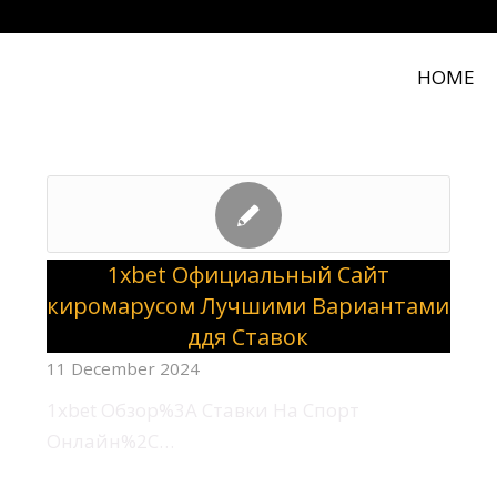
HOME
1xbet Официальный Сайт
киромарусом Лучшими Вариантами
ддя Ставок
11 December 2024
1xbet Обзор%3A Ставки На Спорт
Онлайн%2C…